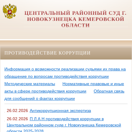
ЦЕНТРАЛЬНЫЙ РАЙОННЫЙ СУД Г.
НОВОКУЗНЕЦКА КЕМЕРОВСКОЙ
ОБЛАСТИ
ПРОТИВОДЕЙСТВИЕ КОРРУПЦИИ
Информация о возможности реализации судьями их права на
обращение по вопросам противодействия коррупции
Методические материалы
Нормативные правовые и иные
акты в сфере противодействия коррупции
Обратная связь
для сообщений о фактах коррупции
26.02.2026
Антикоррупционная экспертиза
26.02.2026
П Л А Н противодействия коррупции в
Центральном районном суде г. Новокузнецка Кемеровской
области 2025-2028