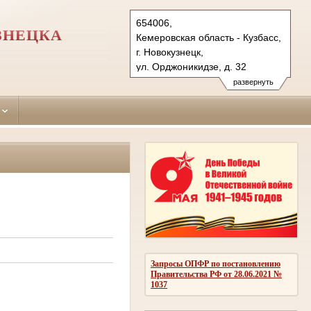
654006,
ЗНЕЦКА
Кемеровская область - Кузбасс,
г. Новокузнецк,
ул. Орджоникидзе, д. 32
Тел.: (384-3) 45-32-
развернуть
63 (общ. приемная)
centralny.kmr@sudrf.ru
Запросы ОПФР по постановлению
Правительства РФ от 28.06.2021 №
1037